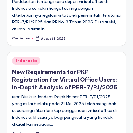
Perdebatan tentang masa depan virtual office di
Indonesia semakin hangat seiring dengan
diterbitkannya regulasi ketat oleh pemerintah, terutama
PER-7/PJ/2025 dan PP No. 3 Tahun 2026. Di satu sisi,
aturan-aturan ini…
Carrie Lee
August 1, 2026
Posted
by
Posted
Indonesia
in
New Requirements for PKP
Registration for Virtual Office Users:
In-Depth Analysis of PER-7/PJ/2025
uran Direktur Jenderal Pajak Nomor PER-7/PJ/2025
yang mulai berlaku pada 21 Mei 2025 telah mengubah
secara signifikan lanskap penggunaan virtual office di
Indonesia, khususnya bagi pengusaha yang hendak
dikukuhkan sebagai…