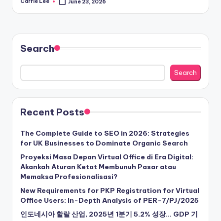
Carrie Lee
June 23, 2026
Posted
by
Search
Search
Recent Posts
The Complete Guide to SEO in 2026: Strategies
for UK Businesses to Dominate Organic Search
Proyeksi Masa Depan Virtual Office di Era Digital:
Akankah Aturan Ketat Membunuh Pasar atau
Memaksa Profesionalisasi?
New Requirements for PKP Registration for Virtual
Office Users: In-Depth Analysis of PER-7/PJ/2025
인도네시아 할랄 산업, 2025년 1분기 5.2% 성장… GDP 기