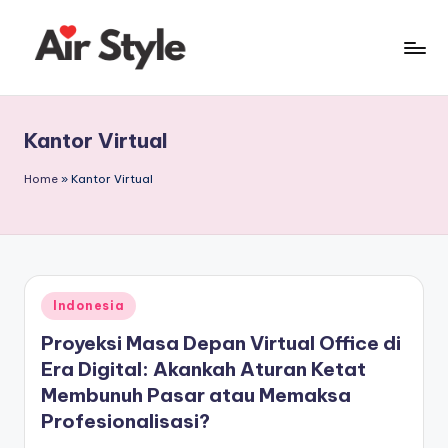
Skip
to
ai
content
r
Kantor Virtual
-
s
Home
»
Kantor Virtual
t
yl
e
Posted
Indonesia
.
in
Proyeksi Masa Depan Virtual Office di
c
Era Digital: Akankah Aturan Ketat
o
Membunuh Pasar atau Memaksa
m
Profesionalisasi?