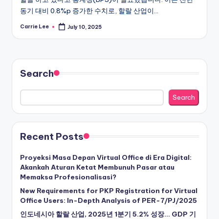
동기 대비 0.8%p 증가한 수치로, 할랄 산업이…
Carrie Lee
July 10, 2025
Posted
by
Search
Search
Recent Posts
Proyeksi Masa Depan Virtual Office di Era Digital:
Akankah Aturan Ketat Membunuh Pasar atau
Memaksa Profesionalisasi?
New Requirements for PKP Registration for Virtual
Office Users: In-Depth Analysis of PER-7/PJ/2025
인도네시아 할랄 산업, 2025년 1분기 5.2% 성장… GDP 기