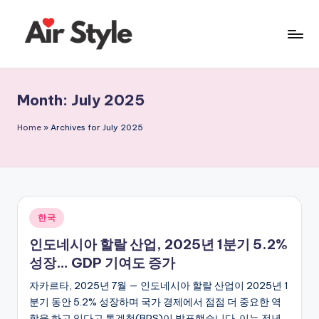
Skip
to
ai
content
r
Month:
July 2025
-
s
Home
»
Archives for July 2025
t
yl
e
Posted
한국
.
in
인도네시아 할랄 산업, 2025년 1분기 5.2%
c
성장… GDP 기여도 증가
o
자카르타, 2025년 7월 — 인도네시아 할랄 산업이 2025년 1
m
분기 동안 5.2% 성장하며 국가 경제에서 점점 더 중요한 역
할을 하고 있다고 통계청(BPS)이 발표했습니다. 이는 전년